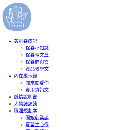
美肌養成記
保養小知識
保養輕文章
保養問與答
產品教學文
內在啟示錄
閱來閱愛你
實用資訊文
感情說明書
人物誌訪談
職涯規劃本
闆娘創業談
實習生心得