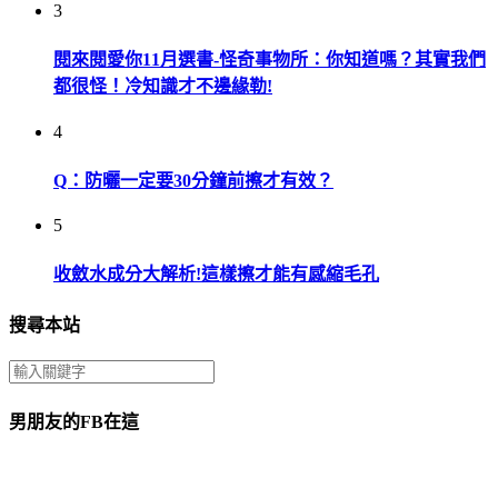
3
閱來閱愛你11月選書-怪奇事物所：你知道嗎？其實我們
都很怪！冷知識才不邊緣勒!
4
Q：防曬一定要30分鐘前擦才有效？
5
收斂水成分大解析!這樣擦才能有感縮毛孔
搜尋本站
男朋友的FB在這