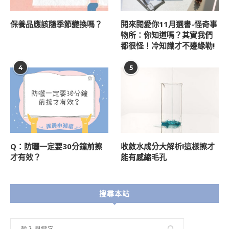
保養品應該隨季節變換嗎？
閱來閱愛你11月選書-怪奇事
物所：你知道嗎？其實我們
都很怪！冷知識才不邊緣勒!
4
5
Q：防曬一定要30分鐘前擦
收斂水成分大解析!這樣擦才
才有效？
能有感縮毛孔
搜尋本站