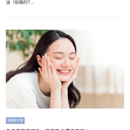
油（俗稱的T…
保養輕文章