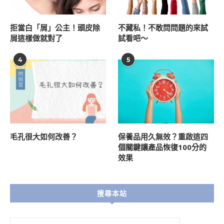
拒當白「屑」公主！頭皮除
不藏私！不敢問問題的來試
屑這樣做就對了
試看吧～
4
5
毛孔很大如何改善？
保養品用久無效？重啟這四
個關鍵讓產品恢復100分的
效果
搜尋本站