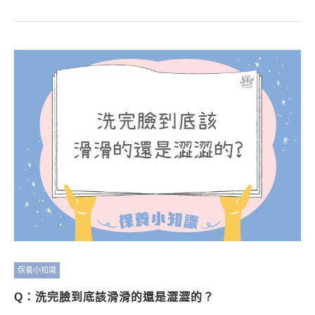
保養小知識
Q：洗完臉到底該滑滑的還是澀澀的？