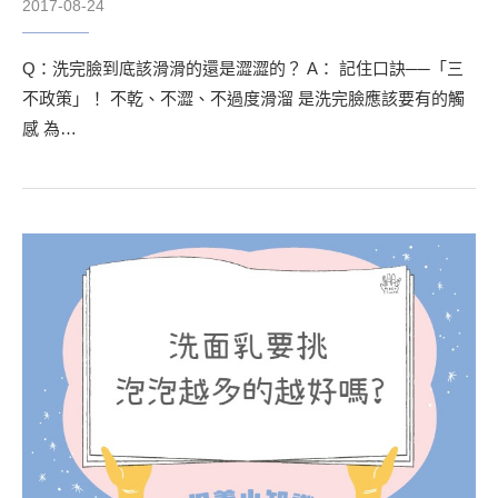
2017-08-24
Q：洗完臉到底該滑滑的還是澀澀的？ A： 記住口訣──「三
不政策」！ 不乾、不澀、不過度滑溜 是洗完臉應該要有的觸
感 為…