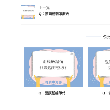
上一篇
Q：黑頭粉刺怎麼去
你
..
Q：面膜紙越薄代...
Q：