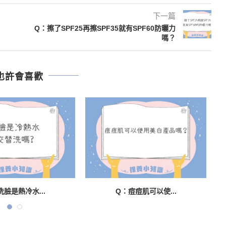
下一篇
Q：擦了SPF25再擦SPF35就有SPF60防曬力
嗎？
也許會喜歡
洗臉是熱冷水...
Q：痘痘肌可以使...