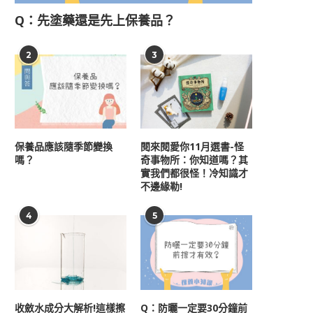
Q：先塗藥還是先上保養品？
2
3
保養品應該隨季節變換
閱來閱愛你11月選書-怪
嗎？
奇事物所：你知道嗎？其
實我們都很怪！冷知識才
不邊緣勒!
4
5
收斂水成分大解析!這樣擦
Q：防曬一定要30分鐘前