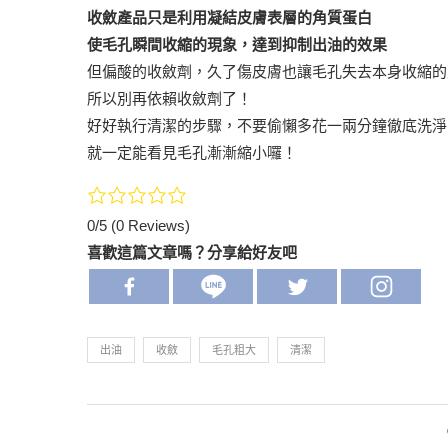
收斂產品只是利用凝結皮膚表層的角質蛋白
使毛孔瞬間收縮的現象，達到抑制出油的效果
但偏酸的收斂劑，久了傷皮膚也讓毛孔失去本身收縮的
所以別再依賴收斂劑了！
好好執行清潔的步驟，不要偷懶多花一兩分鐘徹底洗淨
就一定能看見毛孔漸漸縮小囉！
0/5
(0 Reviews)
喜歡這篇文章嗎？分享給好友吧
出油
收斂
毛孔粗大
清潔