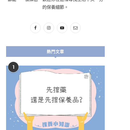
的保養細節。
熱門文章
1
Q：杏仁酸濃度越...
Q：醫美就是比開...