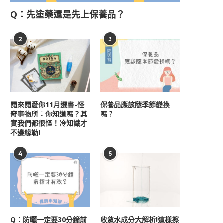
Q：先塗藥還是先上保養品？
2
3
閱來閱愛你11月選書-怪
保養品應該隨季節變換
奇事物所：你知道嗎？其
嗎？
實我們都很怪！冷知識才
不邊緣勒!
4
5
Q：防曬一定要30分鐘前
收斂水成分大解析!這樣擦