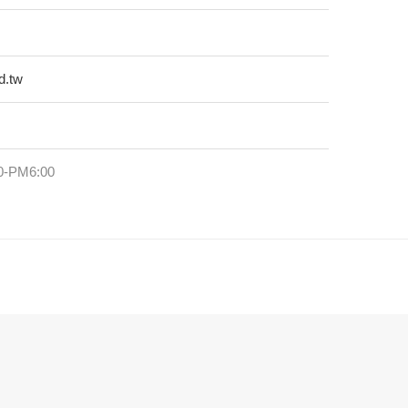
d.tw
-PM6:00