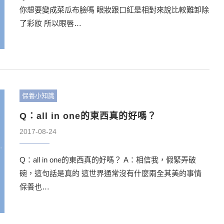
你想要變成菜瓜布臉嗎 眼妝跟口紅是相對來說比較難卸除
了彩妝 所以眼唇…
保養小知識
Q：all in one的東西真的好嗎？
2017-08-24
Q：all in one的東西真的好嗎？ A：相信我，假緊弄破
碗，這句話是真的 這世界通常沒有什麼兩全其美的事情
保養也…