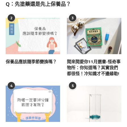
Q：先塗藥還是先上保養品？
2
3
保養品應該隨季節變換嗎？
閱來閱愛你11月選書-怪奇事
物所：你知道嗎？其實我們
都很怪！冷知識才不邊緣勒!
4
5