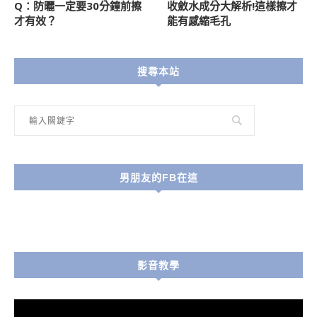
Q：防曬一定要30分鐘前擦
收斂水成分大解析!這樣擦才
才有效？
能有感縮毛孔
搜尋本站
男朋友的FB在這
影音教學