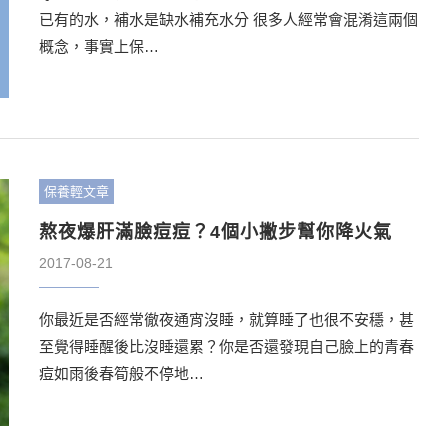
已有的水，補水是缺水補充水分 很多人經常會混淆這兩個
概念，事實上保…
保養輕文章
熬夜爆肝滿臉痘痘？4個小撇步幫你降火氣
2017-08-21
你最近是否經常徹夜通宵沒睡，就算睡了也很不安穩，甚
至覺得睡醒後比沒睡還累？你是否還發現自己臉上的青春
痘如雨後春筍般不停地…