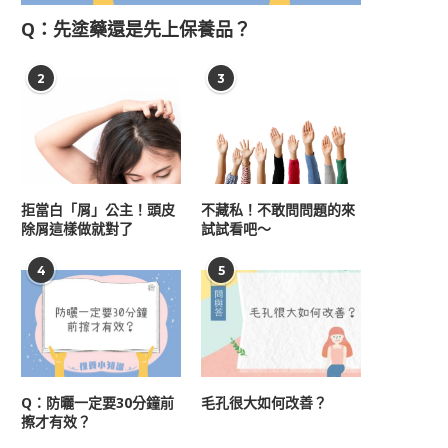
Q：先塗藥還是先上保養品？
2
3
拒當白「屑」公主！頭皮
不藏私！不敢問問題的來
除屑這樣做就對了
試試看吧～
4
5
Q：防曬一定要30分鐘前
毛孔很大如何改善？
擦才有效？