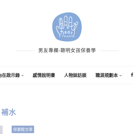
男友專欄-聰明女孩保養學
內在啟示錄
感情說明書
人物誌訪談
職涯規劃本
補水
保養輕文章