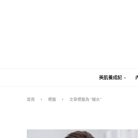
美肌養成記
首頁
標籤
文章標籤為 "補水"