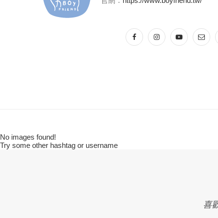
官網：
https://www.boyfriend.tw/
No images found!
Try some other hashtag or username
喜歡