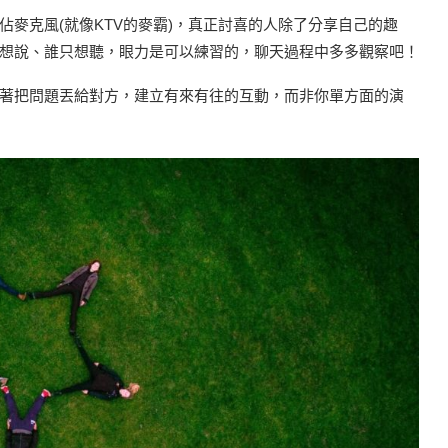
麥克風(就像KTV的麥霸)，真正討喜的人除了分享自己的趣
想說、誰只想聽，眼力是可以練習的，聊天過程中多多觀察吧！
著把問題丟給對方，建立有來有往的互動，而非你單方面的演