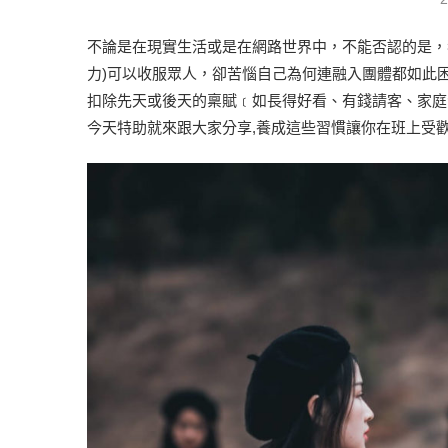
不論是在現實生活或是在網路世界中，不能否認的是，
力)可以收服眾人，卻苦惱自己為何連融入團體都如此
扣除先天或後天的稟賦﹝如長得好看、有錢請客、家庭
今天特助就來跟大家分享,養成這些習慣讓你在班上受