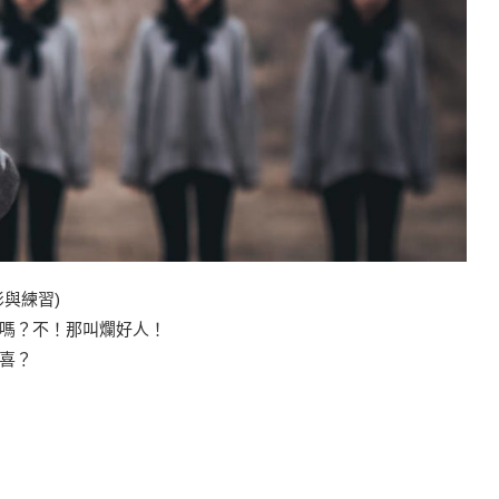
與練習)
嗎？不！那叫爛好人！
喜？