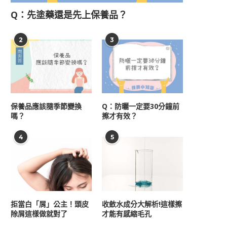
Q：先塗藥還是先上保養品？
2
3
保養品應該隨季節變換
Q：防曬一定要30分鐘前
嗎？
擦才有效？
4
5
拒當白「屑」公主！頭皮
收斂水成分大解析!這樣擦
除屑這樣做就對了
才能有感縮毛孔