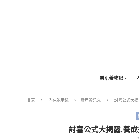
美肌養成記
首頁
內在啟示錄
實用資訊文
討喜公式大揭
討喜公式大揭露,養
2