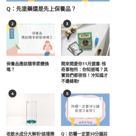
Q：先塗藥還是先上保養品？
2
3
保養品應該隨季節變換
閱來閱愛你11月選書-怪
嗎？
奇事物所：你知道嗎？其
實我們都很怪！冷知識才
不邊緣勒!
4
5
收斂水成分大解析!這樣擦
Q：防曬一定要30分鐘前