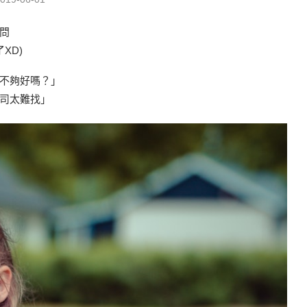
問
XD)
不夠好嗎？」
司太難找」