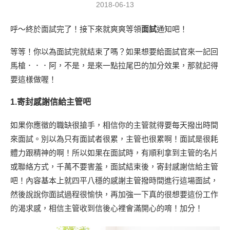
2018-06-13
呼～終於面試完了！接下來就爽爽等領
面試
通知吧！
等等！你以為面試完就結束了嗎？如果想要給面試官來一記回
馬槍．．．阿，不是，是來一點拉尾巴的加分效果，那就記得
要這樣做喔！
1.寄封感謝信給主管吧
如果你應徵的職缺很搶手，相信你的主管就得要每天撥出時間
來面試。別以為只有面試者很累，主管也很累啊！面試是很耗
體力跟精神的啊！所以如果在面試時，有順利拿到主管的名片
或聯絡方式，千萬不要害羞，面試結束後，寄封感謝信給主管
吧！內容基本上就四平八穩的感謝主管撥時間進行這場面試，
然後說說你面試過程很愉快，再加強一下真的很想要這份工作
的渴求感，相信主管收到信後心裡會滿開心的唷！加分！