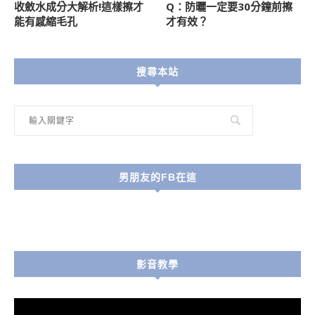
收斂水成分大解析!這樣擦才
Q：防曬一定要30分鐘前擦
能有感縮毛孔
才有效？
搜尋本站
男朋友的FB在這
影音教學