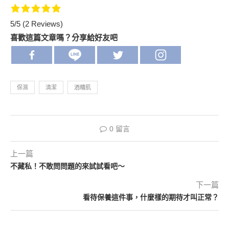
5/5
(2 Reviews)
喜歡這篇文章嗎？分享給好友吧
保濕
清潔
酒糟肌
0 留言
上一篇
不藏私！不敢問問題的來試試看吧～
下一篇
看待保養這件事，什麼樣的期待才叫正常？