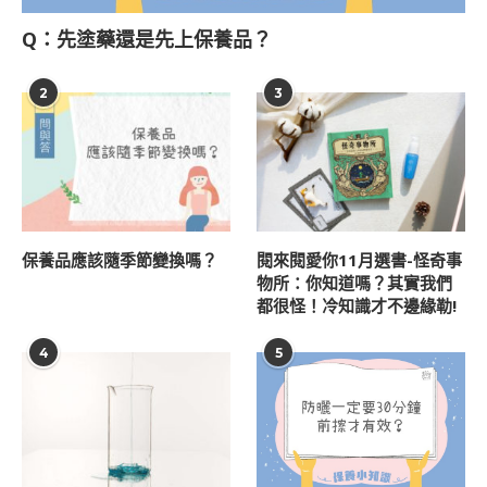
Q：先塗藥還是先上保養品？
2
3
保養品應該隨季節變換嗎？
閱來閱愛你11月選書-怪奇事
物所：你知道嗎？其實我們
都很怪！冷知識才不邊緣勒!
4
5