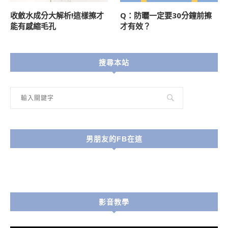
收斂水成分大解析!這樣擦才
Q：防曬一定要30分鐘前擦
能有感縮毛孔
才有效？
搜尋本站
男朋友的FB在這
影音教學