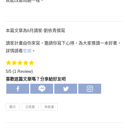
就能改變問題一樣。
本篇文章為6月讀家-劉依青撰寫
讀家計畫由你來寫，邀請你寫下心得，為大家導讀一本好書，
詳情請看
官網
。
5/5
(1 Review)
喜歡這篇文章嗎？分享給好友吧
勵志
正能量
負能量