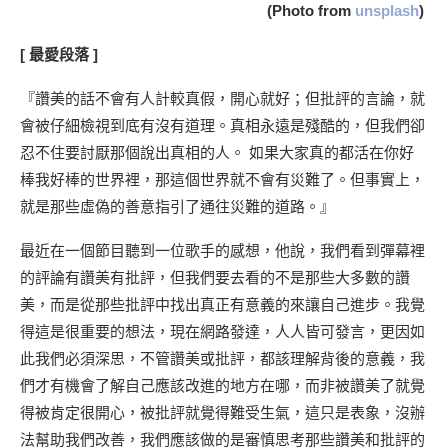
(Photo from
unsplash
)
[
最愛段落
]
『讚美的話不會有人計較真假，開心就好；但批評的言論，就
會被仔細檢視到底有沒有道理。真相永遠是殘酷的，但我們卻
忍不住要討厭那個說出真相的人。 如果大家真的都活在你好
棒我好棒的世界裡，那這個世界就不會有災難了。但事實上，
就是那些虛偽的善意指引了通往災難的道路。』
最近在一個節目聽到一位歌手的感想，他說，我們看到彈幕裡
的評論有讚美有批評，但我們要去看的不是那些大多數的讚
美，而是從那些批評中找出真正有意義的來讓自己進步。我覺
得這是很重要的想法，現在網路發達，人人皆可發言，更因如
此我們必須深思，不管讚美或批評，都該理解背後的意義，我
們才有機會了解自己應該改進的地方在哪，而非被讚美了就覺
得被肯定很開心，被批評就覺得難受生氣，這只是表象，沒辦
法幫助我們改善，我們應該做的是審慎思考那些讚美和批評的