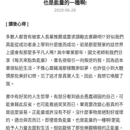
也是能量的一種啊!
2019-06-28
[
讀後心得
]
多數人都曾有被家人長輩推薦或要求讀勵志書籍吧!? 好似我們
真能從成功者身上學到什麼進而成功，若是那麼簡單的話世界
上還會有那麼多平凡人嗎? 高中畢業那年，國文老師和我們分
享《每天來點負能量》，書名很吸引一向叛逆的我，因為這本
書很貼近生活，不像心靈雞湯那樣飄渺如夢，也許從小到大聽
慣那些美好幻想，忘了這才是真實人生，因此，我想它喚醒了
我。
書中有好笑的人生哲學，有部分看到過去愚蠢頑固的自己，可
能會藉此反省，也可能看過笑笑而已，畢竟要改變心態真的不
是這麼容易。正能量或許沒有不好，沒什麼事物是絕對好或壞
的，適合與否而已，即便是負能量，也是能量的一種啊!更能
給予人力量去面對生活。假如厭倦了那些樂觀積極的正能量，