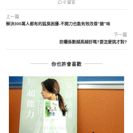
0 留言
上一篇
解決300萬人都有的狐臭困擾-不開刀也能有效改善”腋”味
下一篇
防曬係數越高越好嗎?要怎麼挑才對?
你也許會喜歡