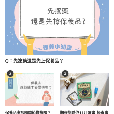
Q：先塗藥還是先上保養品？
2
3
保養品應該隨季節變換嗎？
閱來閱愛你11月選書-怪奇事